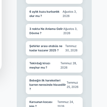
6 aylık kuzu kurbanlık
Ağustos 3,
olur mu ?
2026
3 nokta Ne Anlama Gelir
Ağustos 3,
Dövme ?
2026
Şehirler arası otobüs ne
Temmuz
kadar kazanır 2025 ?
30, 2026
Tekirdağ kirazı
Temmuz 28,
meşhur mu ?
2026
Bebeğin ilk hareketleri
Temmuz
karnın neresinde hissedilir
25, 2026
?
Karsunun kocası
Temmuz 24,
kim ?
2026