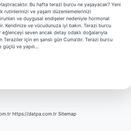
ylaştıracaktır. Bu hafta terazi burcu ne yaşayacak? Yeni
nlük rutinlerinizi ve yaşam düzenlemelerinizi
k sorunları ve duygusal endişeler nedeniyle hormonal
lir. Kendinize ve vücudunuza iyi bakın. Terazi burcu
er eğlenceyi seven ancak detay odaklı doğalarıyla
en Teraziler için en şanslı gün Cuma’dır. Terazi burcu
le güçlü ve yapılı…
om.tr
https://datpa.com.tr
Sitemap