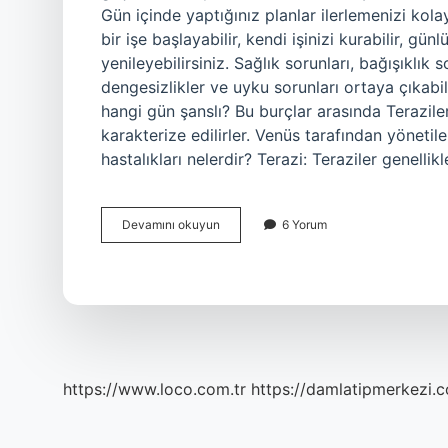
Gün içinde yaptığınız planlar ilerlemenizi kola
bir işe başlayabilir, kendi işinizi kurabilir, gü
yenileyebilirsiniz. Sağlık sorunları, bağışıklı
dengesizlikler ve uyku sorunları ortaya çıkabi
hangi gün şanslı? Bu burçlar arasında Terazil
karakterize edilirler. Venüs tarafından yönetil
hastalıkları nelerdir? Terazi: Teraziler genellik
Terazi
Devamını okuyun
6 Yorum
Burcu
Bugün
Ne
Diyor
https://www.loco.com.tr
https://damlatipmerkezi.c