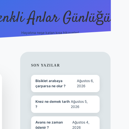
enkli Anlar Günlüğü
Hayatına neşe katan kısa hikayeler!
vdcasino güncel giriş
SIDEBAR
SON YAZILAR
Bisiklet arabaya
Ağustos 6,
çarparsa ne olur ?
2026
Knez ne demek tarih
Ağustos 5,
?
2026
Avans ne zaman
Ağustos 4,
ödenir ?
2026