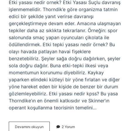
Etki yasası nedir ornek? Etki Yasası Suçlu davranış
işlenmemelidir. Thorndik’e göre organizma tatmin
edici bir şekilde yanıt verirse davranışı
gerçekleştirmeye devam eder. Amacına ulaşmayan
tepkiler daha az sıklıkta tekrarlanır. Örneğin: spor
salonunda smaç yapan oyuncuları çikolata ile
ödüllendirmek. Etki tepki yasası nedir örnek? Bu
olayı havada patlayan havai fişeklere
benzetebiliriz. Şeyler sağa doğru dağılırken, şeyler
sola doğru dağılır. Buna etki-tepki ilkesi veya
momentumun korunumu diyebiliriz. Kaykay
yaparken elindeki kütleyi bir yöne fırlatan ve diğer
yöne hareket eden bir kişide de benzer bir durum
gözlemleyebiliriz. Etki yasası nedir kpss? Bu yasa
Thorndike’ın en önemli katkısıdır ve Skinner’ın
operant koşullanma teorisinin temelini…
Etki
Devamını okuyun
2 Yorum