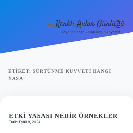
Renkli Anlar Günlüğü
menüyü
aç
Hayatına neşe katan kısa hikayeler!
Anasayfa
Gizlilik Politikası
Yasal Uyarı
ETIKET:
SÜRTÜNME KUVVETI HANGI
YASA
Hakkımızda
ETKI YASASI NEDIR ÖRNEKLER
Tarih: Eylül 8, 2024