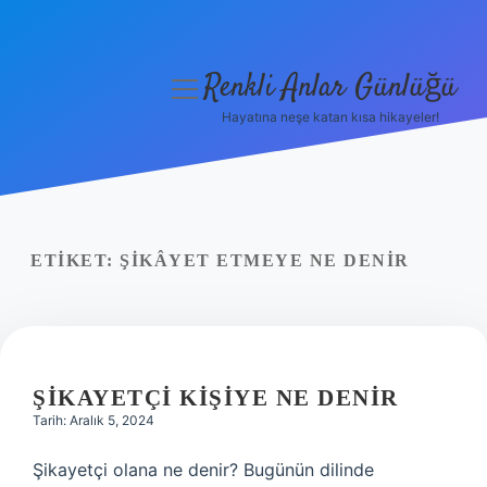
Renkli Anlar Günlüğü
menüyü
aç
Hayatına neşe katan kısa hikayeler!
Anasayfa
Gizlilik Politikası
Yasal Uyarı
ETIKET:
ŞIKÂYET ETMEYE NE DENIR
Hakkımızda
ŞIKAYETÇI KIŞIYE NE DENIR
Tarih: Aralık 5, 2024
Şikayetçi olana ne denir? Bugünün dilinde