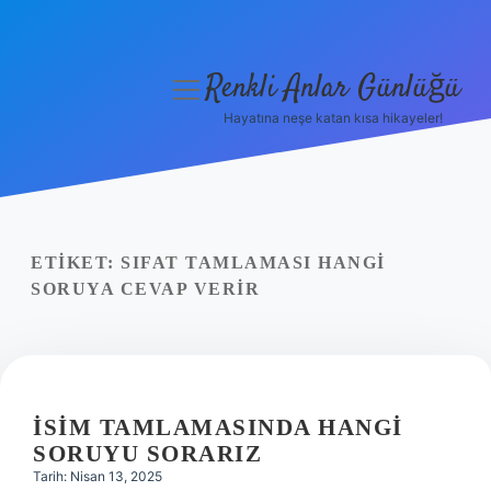
Renkli Anlar Günlüğü
menüyü
aç
Hayatına neşe katan kısa hikayeler!
Anasayfa
Gizlilik Politikası
Yasal Uyarı
ETIKET:
SIFAT TAMLAMASI HANGI
SORUYA CEVAP VERIR
Hakkımızda
İSIM TAMLAMASINDA HANGI
SORUYU SORARIZ
Tarih: Nisan 13, 2025