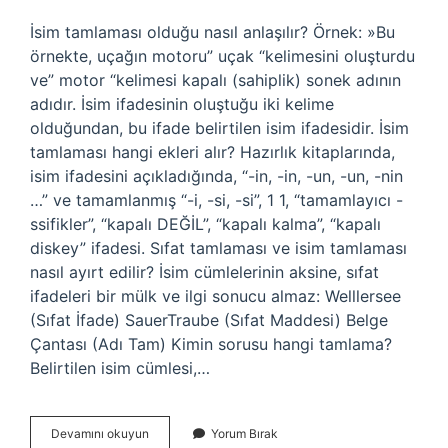
İsim tamlaması olduğu nasıl anlaşılır? Örnek: »Bu
örnekte, uçağın motoru” uçak “kelimesini oluşturdu
ve” motor “kelimesi kapalı (sahiplik) sonek adının
adıdır. İsim ifadesinin oluştuğu iki kelime
olduğundan, bu ifade belirtilen isim ifadesidir. İsim
tamlaması hangi ekleri alır? Hazırlık kitaplarında,
isim ifadesini açıkladığında, “-in, -in, -un, -un, -nin
…” ve tamamlanmış “-i, -si, -si”, 1 1, “tamamlayıcı -
ssifikler”, “kapalı DEĞİL”, “kapalı kalma”, “kapalı
diskey” ifadesi. Sıfat tamlaması ve isim tamlaması
nasıl ayırt edilir? İsim cümlelerinin aksine, sıfat
ifadeleri bir mülk ve ilgi sonucu almaz: Welllersee
(Sıfat İfade) SauerTraube (Sıfat Maddesi) Belge
Çantası (Adı Tam) Kimin sorusu hangi tamlama?
Belirtilen isim cümlesi,…
İSim
Devamını okuyun
Yorum Bırak