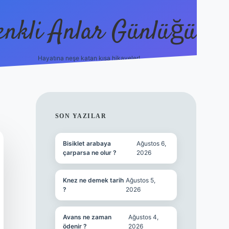
enkli Anlar Günlüğü
Hayatına neşe katan kısa hikayeler!
vdcasino güncel g
SIDEBAR
SON YAZILAR
Bisiklet arabaya
Ağustos 6,
çarparsa ne olur ?
2026
Knez ne demek tarih
Ağustos 5,
?
2026
Avans ne zaman
Ağustos 4,
ödenir ?
2026