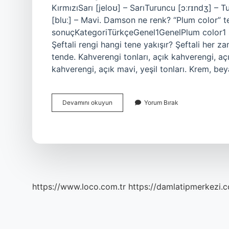
KırmızıSarı [jeloʊ] – SarıTuruncu [ɔːrɪndʒ] – 
[bluː] – Mavi. Damson ne renk? “Plum color” te
sonuçKategoriTürkçeGenel1GenelPlum color1 satı
Şeftali rengi hangi tene yakışır? Şeftali her 
tende. Kahverengi tonları, açık kahverengi, açı
kahverengi, açık mavi, yeşil tonları. Krem, be
Plum
Devamını okuyun
Yorum Bırak
Ne
Renk
https://www.loco.com.tr
https://damlatipmerkezi.c