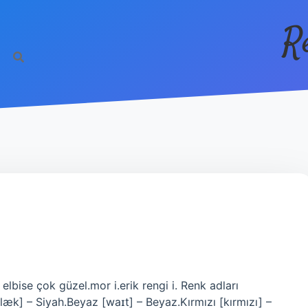
R
bise çok güzel.mor i.erik rengi i. Renk adları
[blæk] – Siyah.Beyaz [waɪt] – Beyaz.Kırmızı [kırmızı] –