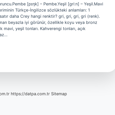
Turuncu.Pembe [pɪŋk] – Pembe.Yeşil [ɡriːn] – Yeşil.Mavi
riminin Türkçe-İngilizce sözlükteki anlamları: 1
r daha Crey hangi renktir? gri, gri, gri, gri (renk).
zaman beyazla iyi görünür, özellikle koyu veya bronz
k mavi, yeşil tonları. Kahverengi tonları, açık
yaz…
om.tr
https://datpa.com.tr
Sitemap