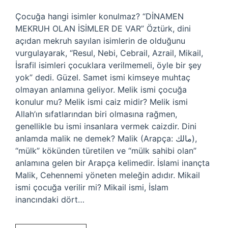
Çocuğa hangi isimler konulmaz? “DİNAMEN
MEKRUH OLAN İSİMLER DE VAR” Öztürk, dini
açıdan mekruh sayılan isimlerin de olduğunu
vurgulayarak, “Resul, Nebi, Cebrail, Azrail, Mikail,
İsrafil isimleri çocuklara verilmemeli, öyle bir şey
yok” dedi. Güzel. Samet ismi kimseye muhtaç
olmayan anlamına geliyor. Melik ismi çocuğa
konulur mu? Melik ismi caiz midir? Melik ismi
Allah’ın sıfatlarından biri olmasına rağmen,
genellikle bu ismi insanlara vermek caizdir. Dini
anlamda malik ne demek? Malik (Arapça: مالك),
“mülk” kökünden türetilen ve “mülk sahibi olan”
anlamına gelen bir Arapça kelimedir. İslami inançta
Malik, Cehennemi yöneten meleğin adıdır. Mikail
ismi çocuğa verilir mi? Mikail ismi, İslam
inancındaki dört…