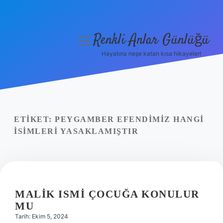
Renkli Anlar Günlüğü
menüyü
aç
Hayatına neşe katan kısa hikayeler!
Anasayfa
Gizlilik Politikası
Yasal Uyarı
ETIKET:
PEYGAMBER EFENDIMIZ HANGI
ISIMLERI YASAKLAMIŞTIR
Hakkımızda
MALIK ISMI ÇOCUĞA KONULUR
MU
Tarih: Ekim 5, 2024