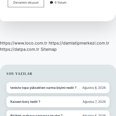
Malik
Devamını okuyun
6 Yorum
Ismi
Çocuğa
Konulur
Mu
https://www.loco.com.tr
https://damlatipmerkezi.com.tr
https://datpa.com.tr
Sitemap
SIDEBAR
SON YAZILAR
teniste topa yüksekten vurma biçimi nedir ?
Ağustos 8, 2026
Kazaen borç nedir ?
Ağustos 7, 2026
Bisiklet arabaya çarparsa ne olur ?
Ağustos 6, 2026