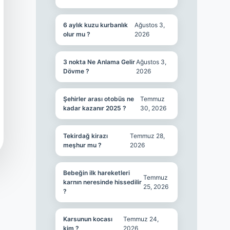
6 aylık kuzu kurbanlık
Ağustos 3,
olur mu ?
2026
3 nokta Ne Anlama Gelir
Ağustos 3,
Dövme ?
2026
Şehirler arası otobüs ne
Temmuz
kadar kazanır 2025 ?
30, 2026
Tekirdağ kirazı
Temmuz 28,
meşhur mu ?
2026
Bebeğin ilk hareketleri
Temmuz
karnın neresinde hissedilir
25, 2026
?
Karsunun kocası
Temmuz 24,
kim ?
2026