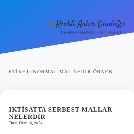
Renkli Anlar Günlüğü
menüyü
aç
Hayatına neşe katan kısa hikayeler!
Anasayfa
Gizlilik Politikası
Yasal Uyarı
ETIKET:
NORMAL MAL NEDIR ÖRNEK
Hakkımızda
IKTISATTA SERBEST MALLAR
NELERDIR
Tarih: Ekim 16, 2024