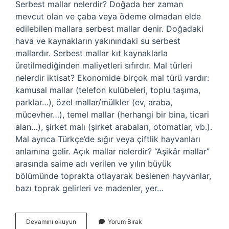
Serbest mallar nelerdir? Doğada her zaman
mevcut olan ve çaba veya ödeme olmadan elde
edilebilen mallara serbest mallar denir. Doğadaki
hava ve kaynakların yakınındaki su serbest
mallardır. Serbest mallar kıt kaynaklarla
üretilmediğinden maliyetleri sıfırdır. Mal türleri
nelerdir iktisat? Ekonomide birçok mal türü vardır:
kamusal mallar (telefon kulübeleri, toplu taşıma,
parklar…), özel mallar/mülkler (ev, araba,
mücevher…), temel mallar (herhangi bir bina, ticari
alan…), şirket malı (şirket arabaları, otomatlar, vb.).
Mal ayrıca Türkçe’de sığır veya çiftlik hayvanları
anlamına gelir. Açık mallar nelerdir? “Aşikâr mallar”
arasında saime adı verilen ve yılın büyük
bölümünde toprakta otlayarak beslenen hayvanlar,
bazı toprak gelirleri ve madenler, yer…
Iktisatta
Devamını okuyun
Yorum Bırak