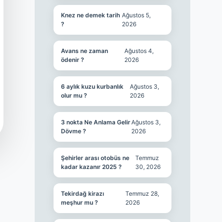
Knez ne demek tarih
Ağustos 5,
?
2026
Avans ne zaman
Ağustos 4,
ödenir ?
2026
6 aylık kuzu kurbanlık
Ağustos 3,
olur mu ?
2026
3 nokta Ne Anlama Gelir
Ağustos 3,
Dövme ?
2026
Şehirler arası otobüs ne
Temmuz
kadar kazanır 2025 ?
30, 2026
Tekirdağ kirazı
Temmuz 28,
meşhur mu ?
2026