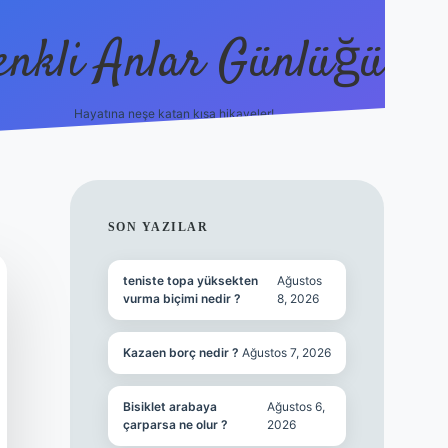
enkli Anlar Günlüğü
Hayatına neşe katan kısa hikayeler!
vdcasino g
SIDEBAR
SON YAZILAR
teniste topa yüksekten
Ağustos
vurma biçimi nedir ?
8, 2026
Kazaen borç nedir ?
Ağustos 7, 2026
Bisiklet arabaya
Ağustos 6,
çarparsa ne olur ?
2026