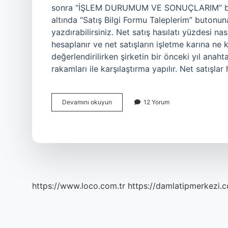
sonra “İŞLEM DURUMUM VE SONUÇLARIM” butonu
altında “Satış Bilgi Formu Taleplerim” butonuna 
yazdırabilirsiniz. Net satış hasılatı yüzdesi na
hesaplanır ve net satışların işletme karına ne 
değerlendirilirken şirketin bir önceki yıl anah
rakamları ile karşılaştırma yapılır. Net satışla
Net
Devamını okuyun
12 Yorum
Satış
Hasılatı
Mıdır
https://www.loco.com.tr
https://damlatipmerkezi.c