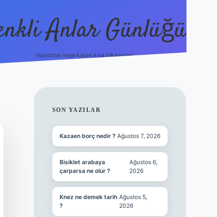
enkli Anlar Günlüğü
Hayatına neşe katan kısa hikayeler!
vdcasino güncel g
SIDEBAR
SON YAZILAR
Kazaen borç nedir ?
Ağustos 7, 2026
Bisiklet arabaya
Ağustos 6,
çarparsa ne olur ?
2026
Knez ne demek tarih
Ağustos 5,
?
2026