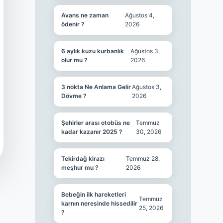
Avans ne zaman
Ağustos 4,
ödenir ?
2026
6 aylık kuzu kurbanlık
Ağustos 3,
olur mu ?
2026
3 nokta Ne Anlama Gelir
Ağustos 3,
Dövme ?
2026
Şehirler arası otobüs ne
Temmuz
kadar kazanır 2025 ?
30, 2026
Tekirdağ kirazı
Temmuz 28,
meşhur mu ?
2026
Bebeğin ilk hareketleri
Temmuz
karnın neresinde hissedilir
25, 2026
?