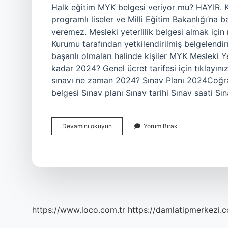
Halk eğitim MYK belgesi veriyor mu? HAYIR. K
programlı liseler ve Milli Eğitim Bakanlığı’na b
veremez. Mesleki yeterlilik belgesi almak için ne 
Kurumu tarafından yetkilendirilmiş belgelendi
başarılı olmaları halinde kişiler MYK Mesleki Y
kadar 2024? Genel ücret tarifesi için tıklay
sınavı ne zaman 2024? Sınav Planı 2024Coğrafi
belgesi Sınav planı Sınav tarihi Sınav saati S
Halk
Devamını okuyun
Yorum Bırak
Eğitim
Mesleki
Yeterlilik
Belgesi
Nasıl
Alınır
https://www.loco.com.tr
https://damlatipmerkezi.c