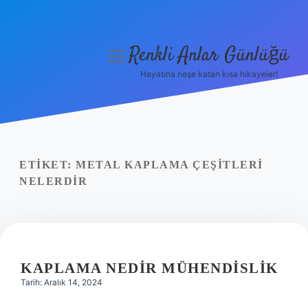
Renkli Anlar Günlüğü
menüyü
aç
Hayatına neşe katan kısa hikayeler!
Anasayfa
Gizlilik Politikası
Yasal Uyarı
ETIKET:
METAL KAPLAMA ÇEŞITLERI
NELERDIR
Hakkımızda
KAPLAMA NEDIR MÜHENDISLIK
Tarih: Aralık 14, 2024