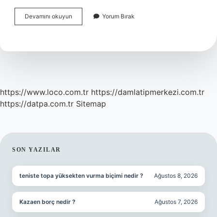
Kaplama
Devamını okuyun
Yorum Bırak
Nedir
Mühendislik
https://www.loco.com.tr
https://damlatipmerkezi.com.tr
https://datpa.com.tr
Sitemap
SIDEBAR
SON YAZILAR
teniste topa yüksekten vurma biçimi nedir ?
Ağustos 8, 2026
Kazaen borç nedir ?
Ağustos 7, 2026