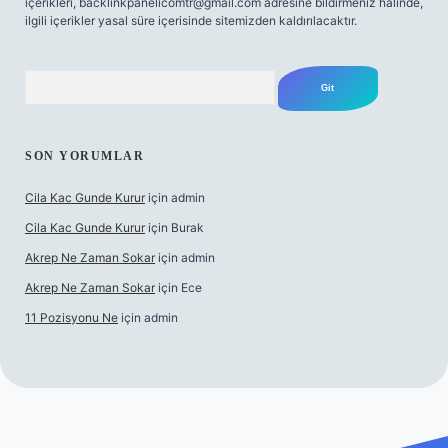
içerikleri,
backlinkpanelicomtr@gmail.com
adresine bildirmeniz halinde,
ilgili içerikler yasal süre içerisinde sitemizden kaldırılacaktır.
Arama
SON YORUMLAR
Cila Kac Gunde Kurur
için
admin
Cila Kac Gunde Kurur
için
Burak
Akrep Ne Zaman Sokar
için
admin
Akrep Ne Zaman Sokar
için
Ece
11 Pozisyonu Ne
için
admin