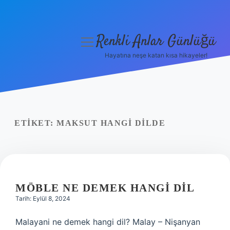
Renkli Anlar Günlüğü
menüyü
aç
Hayatına neşe katan kısa hikayeler!
Anasayfa
Gizlilik Politikası
Yasal Uyarı
ETIKET:
MAKSUT HANGI DILDE
Hakkımızda
MÖBLE NE DEMEK HANGI DIL
Tarih: Eylül 8, 2024
Malayani ne demek hangi dil? Malay – Nişanyan