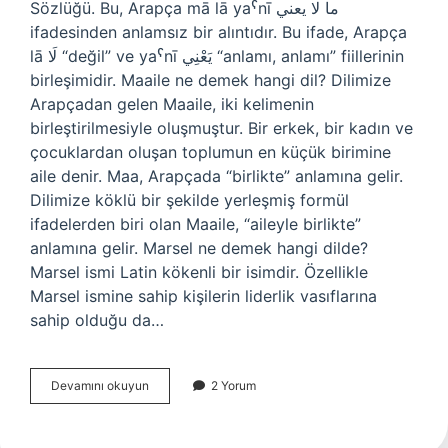
Sözlüğü. Bu, Arapça mā lā yaˁnī ما لا يعني
ifadesinden anlamsız bir alıntıdır. Bu ifade, Arapça
lā لَا “değil” ve yaˁnī يَعْنِي “anlamı, anlamı” fiillerinin
birleşimidir. Maaile ne demek hangi dil? Dilimize
Arapçadan gelen Maaile, iki kelimenin
birleştirilmesiyle oluşmuştur. Bir erkek, bir kadın ve
çocuklardan oluşan toplumun en küçük birimine
aile denir. Maa, Arapçada “birlikte” anlamına gelir.
Dilimize köklü bir şekilde yerleşmiş formül
ifadelerden biri olan Maaile, “aileyle birlikte”
anlamına gelir. Marsel ne demek hangi dilde?
Marsel ismi Latin kökenli bir isimdir. Özellikle
Marsel ismine sahip kişilerin liderlik vasıflarına
sahip olduğu da…
Möble
Devamını okuyun
2 Yorum
Ne
Demek
Hangi