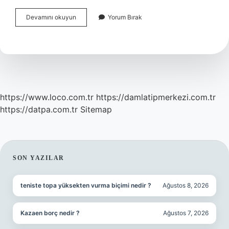
Kitaplarda
Devamını okuyun
Yorum Bırak
Basım
Farkı
Nedir
https://www.loco.com.tr
https://damlatipmerkezi.com.tr
https://datpa.com.tr
Sitemap
SIDEBAR
SON YAZILAR
teniste topa yüksekten vurma biçimi nedir ?
Ağustos 8, 2026
Kazaen borç nedir ?
Ağustos 7, 2026