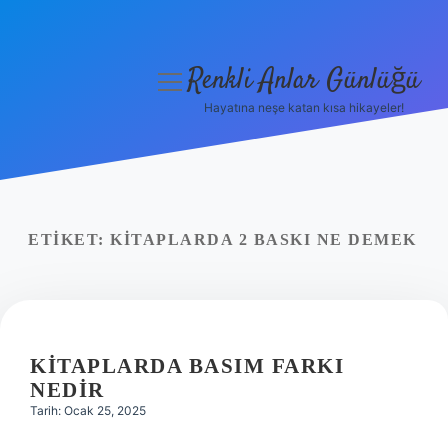
Renkli Anlar Günlüğü
menüyü
aç
Hayatına neşe katan kısa hikayeler!
Anasayfa
Gizlilik Politikası
Yasal Uyarı
ETIKET:
KITAPLARDA 2 BASKI NE DEMEK
Hakkımızda
KITAPLARDA BASIM FARKI
NEDIR
Tarih: Ocak 25, 2025