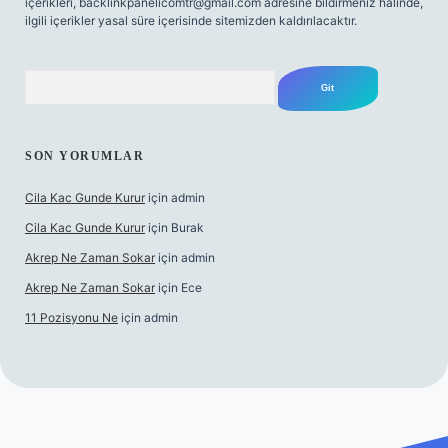
içerikleri,
backlinkpanelicomtr@gmail.com
adresine bildirmeniz halinde,
ilgili içerikler yasal süre içerisinde sitemizden kaldırılacaktır.
Arama
SON YORUMLAR
Cila Kac Gunde Kurur
için
admin
Cila Kac Gunde Kurur
için
Burak
Akrep Ne Zaman Sokar
için
admin
Akrep Ne Zaman Sokar
için
Ece
11 Pozisyonu Ne
için
admin