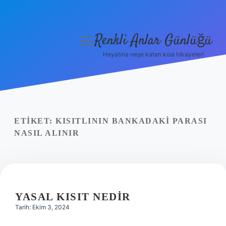
Renkli Anlar Günlüğü
menüyü
aç
Hayatına neşe katan kısa hikayeler!
Anasayfa
Gizlilik Politikası
Yasal Uyarı
ETIKET:
KISITLININ BANKADAKI PARASI
NASIL ALINIR
Hakkımızda
YASAL KISIT NEDIR
Tarih: Ekim 3, 2024