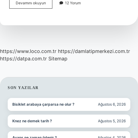
Yasal
Devamını okuyun
12 Yorum
Kısıt
Nedir
https://www.loco.com.tr
https://damlatipmerkezi.com.tr
https://datpa.com.tr
Sitemap
SIDEBAR
SON YAZILAR
Bisiklet arabaya çarparsa ne olur ?
Ağustos 6, 2026
Knez ne demek tarih ?
Ağustos 5, 2026
Avans ne zaman ödenir ?
Ağustos 4, 2026