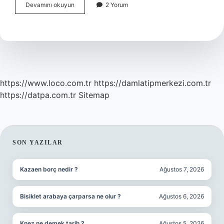
Dişe
Devamını okuyun
2 Yorum
Dokunur
Ne
Anlama
Gelir
https://www.loco.com.tr
https://damlatipmerkezi.com.tr
https://datpa.com.tr
Sitemap
SIDEBAR
SON YAZILAR
Kazaen borç nedir ?
Ağustos 7, 2026
Bisiklet arabaya çarparsa ne olur ?
Ağustos 6, 2026
Knez ne demek tarih ?
Ağustos 5, 2026