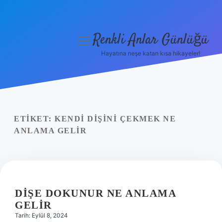
Renkli Anlar Günlüğü
menüyü
aç
Hayatına neşe katan kısa hikayeler!
Anasayfa
Gizlilik Politikası
Yasal Uyarı
ETIKET:
KENDI DIŞINI ÇEKMEK NE
ANLAMA GELIR
Hakkımızda
DIŞE DOKUNUR NE ANLAMA
GELIR
Tarih: Eylül 8, 2024