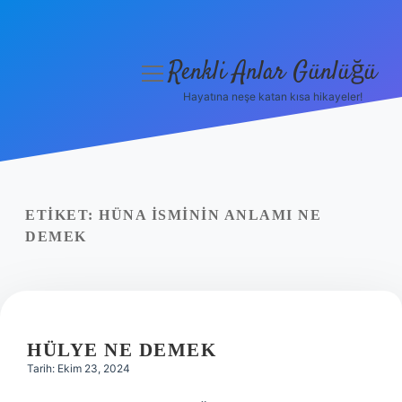
Renkli Anlar Günlüğü
menüyü
aç
Hayatına neşe katan kısa hikayeler!
Anasayfa
Gizlilik Politikası
Yasal Uyarı
ETIKET:
HÜNA ISMININ ANLAMI NE
DEMEK
Hakkımızda
HÜLYE NE DEMEK
Tarih: Ekim 23, 2024