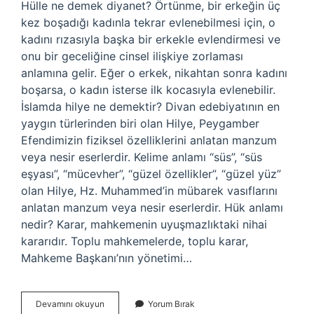
Hülle ne demek diyanet? Örtünme, bir erkeğin üç
kez boşadığı kadınla tekrar evlenebilmesi için, o
kadını rızasıyla başka bir erkekle evlendirmesi ve
onu bir geceliğine cinsel ilişkiye zorlaması
anlamına gelir. Eğer o erkek, nikahtan sonra kadını
boşarsa, o kadın isterse ilk kocasıyla evlenebilir.
İslamda hilye ne demektir? Divan edebiyatının en
yaygın türlerinden biri olan Hilye, Peygamber
Efendimizin fiziksel özelliklerini anlatan manzum
veya nesir eserlerdir. Kelime anlamı “süs”, “süs
eşyası”, “mücevher”, “güzel özellikler”, “güzel yüz”
olan Hilye, Hz. Muhammed’in mübarek vasıflarını
anlatan manzum veya nesir eserlerdir. Hük anlamı
nedir? Karar, mahkemenin uyuşmazlıktaki nihai
kararıdır. Toplu mahkemelerde, toplu karar,
Mahkeme Başkanı’nın yönetimi…
Hülye
Devamını okuyun
Yorum Bırak