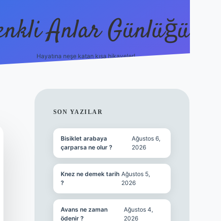
enkli Anlar Günlüğü
Hayatına neşe katan kısa hikayeler!
vdcasino güncel gi
SIDEBAR
SON YAZILAR
Bisiklet arabaya
Ağustos 6,
çarparsa ne olur ?
2026
Knez ne demek tarih
Ağustos 5,
?
2026
Avans ne zaman
Ağustos 4,
ödenir ?
2026