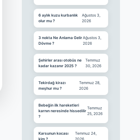
6 aylık kuzu kurbanlık
Ağustos 3,
olur mu ?
2026
3 nokta Ne Anlama Gelir
Ağustos 3,
Dövme ?
2026
Şehirler arası otobüs ne
Temmuz
kadar kazanır 2025 ?
30, 2026
Tekirdağ kirazı
Temmuz 28,
meşhur mu ?
2026
Bebeğin ilk hareketleri
Temmuz
karnın neresinde hissedilir
25, 2026
?
Karsunun kocası
Temmuz 24,
kim ?
2026