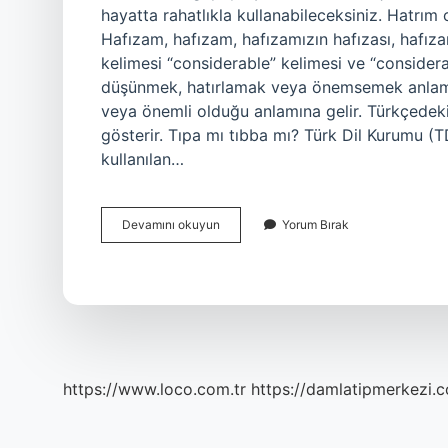
hayatta rahatlıkla kullanabileceksiniz. Hatrım ol
Hafızam, hafızam, hafızamızın hafızası, hafızam
kelimesi “considerable” kelimesi ve “consider
düşünmek, hatırlamak veya önemsemek anlamına
veya önemli olduğu anlamına gelir. Türkçedek
gösterir. Tıpa mı tıbba mı? Türk Dil Kurumu (T
kullanılan…
Hatrıma
Devamını okuyun
Yorum Bırak
Nasıl
Yazılır
https://www.loco.com.tr
https://damlatipmerkezi.c