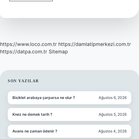
Teâlâya
Hamdü
Sena
Nasıl
Edilir
https://www.loco.com.tr
https://damlatipmerkezi.com.tr
https://datpa.com.tr
Sitemap
SIDEBAR
SON YAZILAR
Bisiklet arabaya çarparsa ne olur ?
Ağustos 6, 2026
Knez ne demek tarih ?
Ağustos 5, 2026
Avans ne zaman ödenir ?
Ağustos 4, 2026