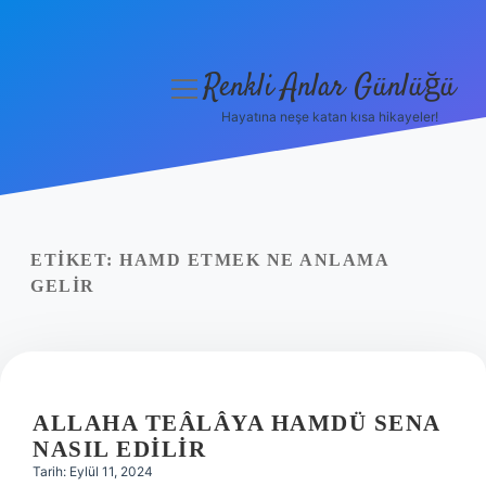
Renkli Anlar Günlüğü
menüyü
aç
Hayatına neşe katan kısa hikayeler!
Anasayfa
Gizlilik Politikası
Yasal Uyarı
ETIKET:
HAMD ETMEK NE ANLAMA
GELIR
Hakkımızda
ALLAHA TEÂLÂYA HAMDÜ SENA
NASIL EDILIR
Tarih: Eylül 11, 2024