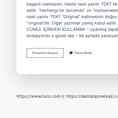
başarılı olamazsın. Halde nasıl yazılır TDK? M
edilir. “Herhangi bir durumda” ve “muhtemelen” g
nasıl yazılır TDK? “Original” kelimesinin doğ
“original”dir. Diğer yazımlar yanlış kabul edi
CÜMLE İÇİNDEKİ KULLANIMI – Uyanmış tepeler
dolaşıyordu o güzel ses – Ve aynada yansıya
Aksi
Devamını okuyun
Yorum Bırak
Halde
Nasıl
Yazılır
Tdk
https://www.loco.com.tr
https://damlatipmerkezi.c