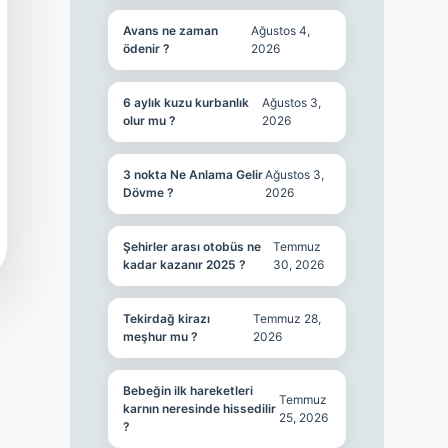
Avans ne zaman
Ağustos 4,
ödenir ?
2026
6 aylık kuzu kurbanlık
Ağustos 3,
olur mu ?
2026
3 nokta Ne Anlama Gelir
Ağustos 3,
Dövme ?
2026
Şehirler arası otobüs ne
Temmuz
kadar kazanır 2025 ?
30, 2026
Tekirdağ kirazı
Temmuz 28,
meşhur mu ?
2026
Bebeğin ilk hareketleri
Temmuz
karnın neresinde hissedilir
25, 2026
?