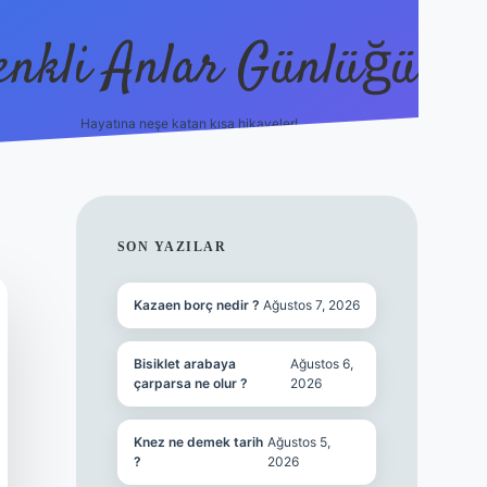
enkli Anlar Günlüğü
Hayatına neşe katan kısa hikayeler!
vdcasino güncel gi
SIDEBAR
SON YAZILAR
Kazaen borç nedir ?
Ağustos 7, 2026
Bisiklet arabaya
Ağustos 6,
çarparsa ne olur ?
2026
Knez ne demek tarih
Ağustos 5,
?
2026