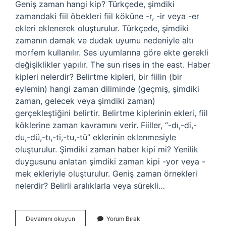
Geniş zaman hangi kip? Türkçede, şimdiki
zamandaki fiil öbekleri fiil köküne -r, -ir veya -er
ekleri eklenerek oluşturulur. Türkçede, şimdiki
zamanın damak ve dudak uyumu nedeniyle altı
morfem kullanılır. Ses uyumlarına göre ekte gerekli
değişiklikler yapılır. The sun rises in the east. Haber
kipleri nelerdir? Belirtme kipleri, bir fiilin (bir
eylemin) hangi zaman diliminde (geçmiş, şimdiki
zaman, gelecek veya şimdiki zaman)
gerçekleştiğini belirtir. Belirtme kiplerinin ekleri, fiil
köklerine zaman kavramını verir. Fiiller, “-dı,-di,-
du,-dü,-tı,-ti,-tu,-tü” eklerinin eklenmesiyle
oluşturulur. Şimdiki zaman haber kipi mi? Yenilik
duygusunu anlatan şimdiki zaman kipi -yor veya -
mek ekleriyle oluşturulur. Geniş zaman örnekleri
nelerdir? Belirli aralıklarla veya sürekli…
Geniş
Devamını okuyun
Yorum Bırak