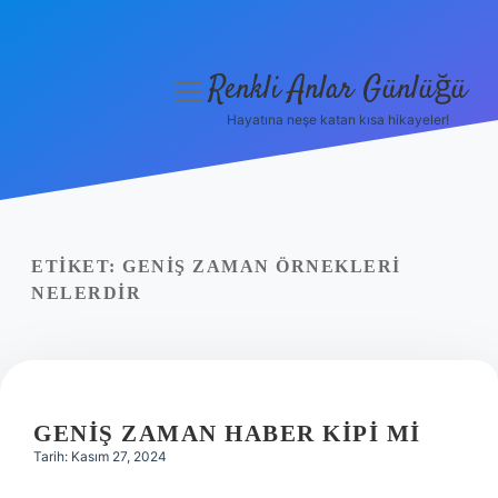
Renkli Anlar Günlüğü
menüyü
aç
Hayatına neşe katan kısa hikayeler!
Anasayfa
Gizlilik Politikası
Yasal Uyarı
ETIKET:
GENIŞ ZAMAN ÖRNEKLERI
NELERDIR
Hakkımızda
GENIŞ ZAMAN HABER KIPI MI
Tarih: Kasım 27, 2024