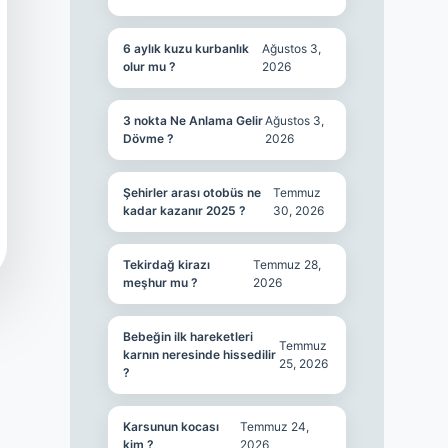
6 aylık kuzu kurbanlık
Ağustos 3,
olur mu ?
2026
3 nokta Ne Anlama Gelir
Ağustos 3,
Dövme ?
2026
Şehirler arası otobüs ne
Temmuz
kadar kazanır 2025 ?
30, 2026
Tekirdağ kirazı
Temmuz 28,
meşhur mu ?
2026
Bebeğin ilk hareketleri
Temmuz
karnın neresinde hissedilir
25, 2026
?
Karsunun kocası
Temmuz 24,
kim ?
2026