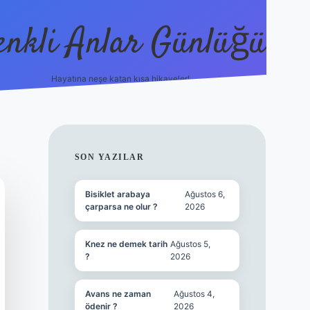
enkli Anlar Günlüğü
Hayatına neşe katan kısa hikayeler!
vdcasino güncel gi
SIDEBAR
SON YAZILAR
Bisiklet arabaya
Ağustos 6,
çarparsa ne olur ?
2026
Knez ne demek tarih
Ağustos 5,
?
2026
Avans ne zaman
Ağustos 4,
ödenir ?
2026