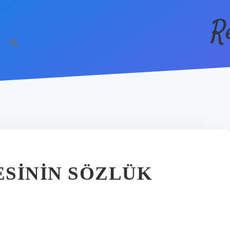
R
SININ SÖZLÜK