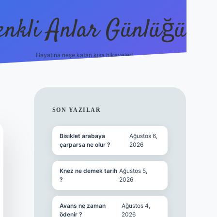
enkli Anlar Günlüğü
Hayatına neşe katan kısa hikayeler!
vdcasino günce
SIDEBAR
SON YAZILAR
Bisiklet arabaya
Ağustos 6,
çarparsa ne olur ?
2026
Knez ne demek tarih
Ağustos 5,
?
2026
Avans ne zaman
Ağustos 4,
ödenir ?
2026