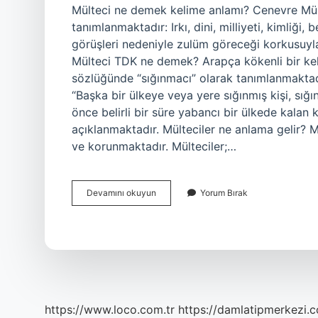
Mülteci ne demek kelime anlamı? Cenevre Mült
tanımlanmaktadır: Irkı, dini, milliyeti, kimliği,
görüşleri nedeniyle zulüm göreceği korkusuy
Mülteci TDK ne demek? Arapça kökenli bir kel
sözlüğünde “sığınmacı” olarak tanımlanmaktad
“Başka bir ülkeye veya yere sığınmış kişi, sı
önce belirli bir süre yabancı bir ülkede kalan 
açıklanmaktadır. Mülteciler ne anlama gelir? 
ve korunmaktadır. Mülteciler;…
Mülteci
Devamını okuyun
Yorum Bırak
Kelimesinin
Sözlük
Anlamı
Nedir
https://www.loco.com.tr
https://damlatipmerkezi.c