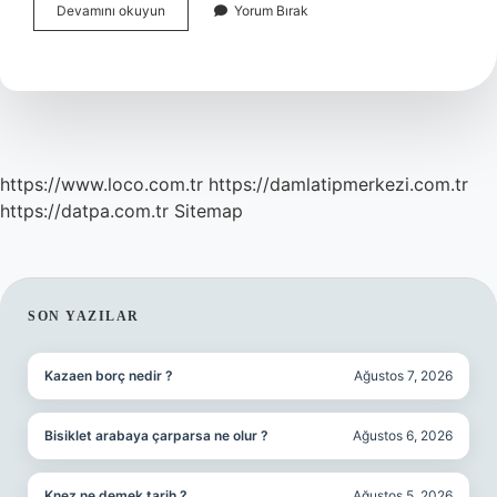
Dostoyevski
Devamını okuyun
Yorum Bırak
Tanrıya
Inanıyor
Mu
https://www.loco.com.tr
https://damlatipmerkezi.com.tr
https://datpa.com.tr
Sitemap
SIDEBAR
SON YAZILAR
Kazaen borç nedir ?
Ağustos 7, 2026
Bisiklet arabaya çarparsa ne olur ?
Ağustos 6, 2026
Knez ne demek tarih ?
Ağustos 5, 2026