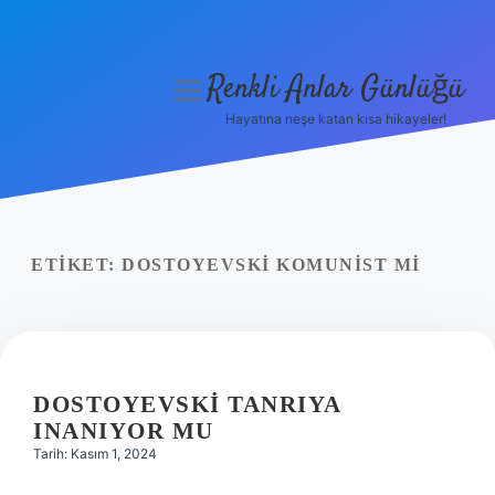
Renkli Anlar Günlüğü
menüyü
aç
Hayatına neşe katan kısa hikayeler!
Anasayfa
Gizlilik Politikası
Yasal Uyarı
ETIKET:
DOSTOYEVSKI KOMUNIST MI
Hakkımızda
DOSTOYEVSKI TANRIYA
INANIYOR MU
Tarih: Kasım 1, 2024