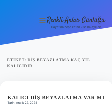
Renkli Anlar Günlüğü
menüyü
aç
Hayatına neşe katan kısa hikayeler!
Anasayfa
Gizlilik Politikası
Yasal Uyarı
ETIKET:
DIŞ BEYAZLATMA KAÇ YIL
KALICIDIR
Hakkımızda
KALICI DIŞ BEYAZLATMA VAR MI
Tarih: Aralık 22, 2024