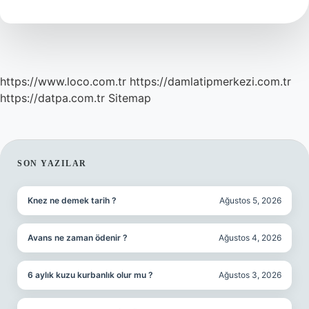
Dönmek
Ne
Demek
https://www.loco.com.tr
https://damlatipmerkezi.com.tr
https://datpa.com.tr
Sitemap
SIDEBAR
SON YAZILAR
Knez ne demek tarih ?
Ağustos 5, 2026
Avans ne zaman ödenir ?
Ağustos 4, 2026
6 aylık kuzu kurbanlık olur mu ?
Ağustos 3, 2026