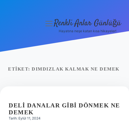
Renkli Anlar Günlüğü
menüyü
aç
Hayatına neşe katan kısa hikayeler!
Anasayfa
Gizlilik Politikası
Yasal Uyarı
ETIKET:
DIMDIZLAK KALMAK NE DEMEK
Hakkımızda
DELI DANALAR GIBI DÖNMEK NE
DEMEK
Tarih: Eylül 11, 2024