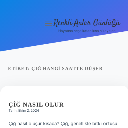
Renkli Anlar Günlüğü
menüyü
aç
Hayatına neşe katan kısa hikayeler!
Anasayfa
Gizlilik Politikası
Yasal Uyarı
ETIKET:
ÇIĞ HANGI SAATTE DÜŞER
Hakkımızda
ÇIĞ NASIL OLUR
Tarih: Ekim 2, 2024
Çığ nasıl oluşur kısaca? Çığ, genellikle bitki örtüsü