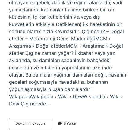
olmayan engebeli, dağlık ve eğimli alanlarda, vadi
yamaçlarında katmanlar halinde biriken bir kar
kütlesinin, iç kar kütlelerinin ve/veya dış
kuvvetlerin etkisiyle (tetiklenen) ilk hareketinin bir
sonucu olarak hızla kaymasıdır. Çığ nedir? – Doğal
afetler – Meteoroloji Genel MüdürlüğüMGM ›
Araştırma › Doğal afetlerMGM › Araştırma › Doğal
afetler Çığ ne zaman yağar? İlkbahar veya yaz
aylarında, su damlaları sabahleyin bahçedeki
nesnelerin ve bitkilerin yapraklarının üzerinde
oluşur. Bu damlalar yağmur damlaları değil, havanın
geceleri soğumasıyla havadaki su buharının
yoğunlaşmasıyla oluşan damlalardır –
WikipediaWikipedia › Wiki › DewWikipedia › Wiki ›
Dew Çığ nerede…
Çiğ
Devamını okuyun
6 Yorum
Nasıl
Olur