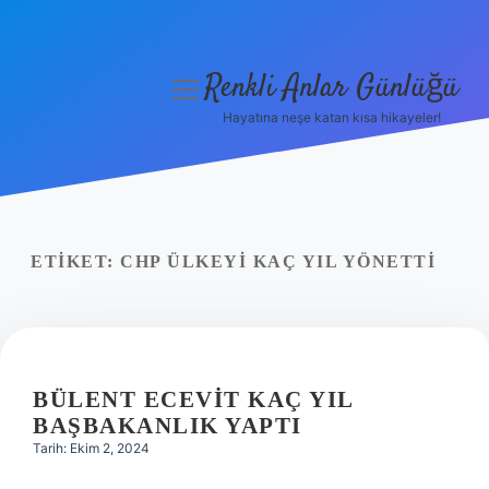
Renkli Anlar Günlüğü
menüyü
aç
Hayatına neşe katan kısa hikayeler!
Anasayfa
Gizlilik Politikası
Yasal Uyarı
ETIKET:
CHP ÜLKEYI KAÇ YIL YÖNETTI
Hakkımızda
BÜLENT ECEVIT KAÇ YIL
BAŞBAKANLIK YAPTI
Tarih: Ekim 2, 2024