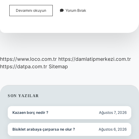
Çevre
Devamını okuyun
Yorum Bırak
Mühendisliği
Ne
Işe
Yarar
https://www.loco.com.tr
https://damlatipmerkezi.com.tr
https://datpa.com.tr
Sitemap
SIDEBAR
SON YAZILAR
Kazaen borç nedir ?
Ağustos 7, 2026
Bisiklet arabaya çarparsa ne olur ?
Ağustos 6, 2026