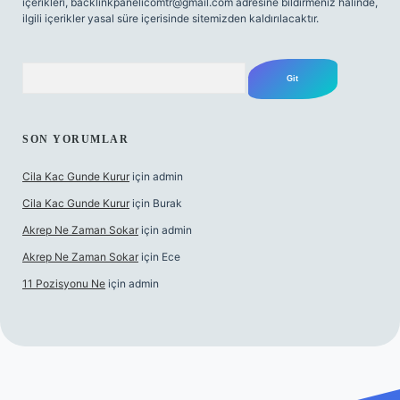
içerikleri,
backlinkpanelicomtr@gmail.com
adresine bildirmeniz halinde,
ilgili içerikler yasal süre içerisinde sitemizden kaldırılacaktır.
Arama
SON YORUMLAR
Cila Kac Gunde Kurur
için
admin
Cila Kac Gunde Kurur
için
Burak
Akrep Ne Zaman Sokar
için
admin
Akrep Ne Zaman Sokar
için
Ece
11 Pozisyonu Ne
için
admin