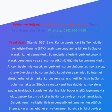
 güncel giriş
Reklam ve İletişim:
E-mail:
backlinkpaneli@gmail.com
Teams:
forumhizmeti@gmail.com
Whatsapp: 0262 606 0 726
Telegram:
@karabul
Yasal Uyarı:
Sitemiz, 5651 Sayılı Kanun gereğince Bilgi Teknolojileri
ve İletişim Kurumu (BTK) tarafından onaylanmış bir Yer Sağlayıcı
olarak hizmet vermektedir. Bu nedenle, sitedeki içerikleri proaktif
olarak denetleme veya araştırma yükümlülüğümüz bulunmamaktadır.
Ancak, üyelerimiz yazdıkları içeriklerin sorumluluğunu taşımakta olup,
siteye üye olarak bu sorumluluğu kabul etmiş sayılırlar. Bu internet
sitesi, herhangi bir marka, kurum veya şahıs şirketi ile hiçbir bağlantısı
bulunmamaktadır. Sitede yalnızca kendi hazırladığımız makaleler
paylaşılmaktadır. Burada yer alan içerikler haber niteliği taşımamakta
olup, gerçek kurum ve kişiler hakkında paylaşım yapılmamaktadır.
Gerçek kurum ve kişiler ile isim benzerlikleri tamamen tesadüfidir.
Sitemiz, kar amacı gütmeyen ve tamamen ücretsiz bir bilgi paylaşım