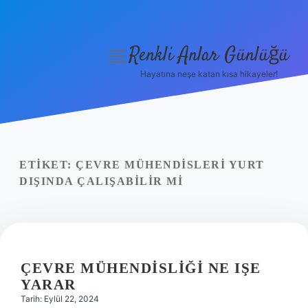
Renkli Anlar Günlüğü
menüyü
aç
Hayatına neşe katan kısa hikayeler!
Anasayfa
Gizlilik Politikası
Yasal Uyarı
ETIKET:
ÇEVRE MÜHENDISLERI YURT
DIŞINDA ÇALIŞABILIR MI
Hakkımızda
ÇEVRE MÜHENDISLIĞI NE IŞE
YARAR
Tarih: Eylül 22, 2024