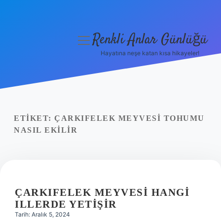
Renkli Anlar Günlüğü
menüyü
aç
Hayatına neşe katan kısa hikayeler!
Anasayfa
Gizlilik Politikası
Yasal Uyarı
ETIKET:
ÇARKIFELEK MEYVESI TOHUMU
NASIL EKILIR
Hakkımızda
ÇARKIFELEK MEYVESI HANGI
ILLERDE YETIŞIR
Tarih: Aralık 5, 2024