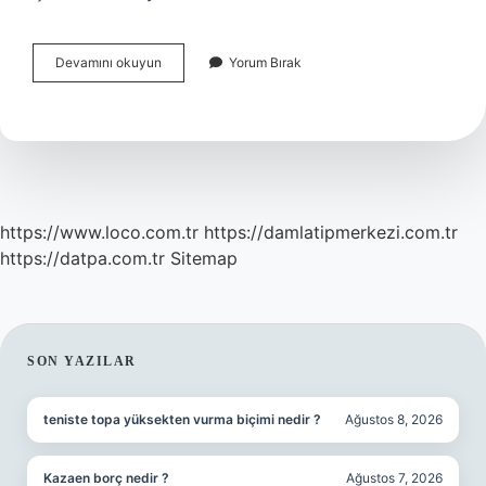
Çarkıfelek
Devamını okuyun
Yorum Bırak
Meyvesi
Hangi
Illerde
Yetişir
https://www.loco.com.tr
https://damlatipmerkezi.com.tr
https://datpa.com.tr
Sitemap
SIDEBAR
SON YAZILAR
teniste topa yüksekten vurma biçimi nedir ?
Ağustos 8, 2026
Kazaen borç nedir ?
Ağustos 7, 2026