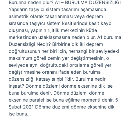
Burulma neden olur? A1 – BURULMA DÜZENSİZLİĞİ
Yapıların taşıyıcı sistem tasarımı aşamasında
asimetrik olarak tasarlanması veya deprem
sırasında taşıyıcı sistem kesitlerinde kesit kaybı
oluşması, yapının rijitlik merkezinin kütle
merkezinden uzaklaşmasına neden olur. A1 burulma
Düzensizliği Nedir? Birbirine dik iki deprem
doğrultusunun her biri için, herhangi bir seviyedeki
maksimum göreli zemin yer değiştirmesinin, o
seviyede aynı doğrultudaki ortalama göreli yer
değiştirmesine oranını ifade eden burulma
düzensizliği katsayısı ηbi 1’dir. Burulma nedir
inşaat? Dönme düzlemi dönme eksenine dik ise
buna burulma denir. Dönme düzlemi dönme
eksenine paralel ise buna eğilme momenti denir. 5
Şubat 2021 Dönme düzlemi dönme eksenine dik
ise buna…