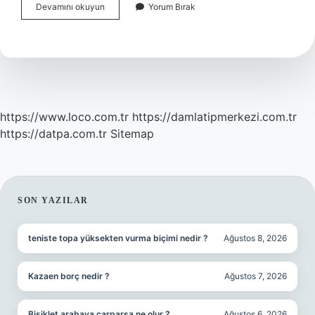
Burulma
Devamını okuyun
Yorum Bırak
Rijitliği
Nedir
https://www.loco.com.tr
https://damlatipmerkezi.com.tr
https://datpa.com.tr
Sitemap
SIDEBAR
SON YAZILAR
teniste topa yüksekten vurma biçimi nedir ?
Ağustos 8, 2026
Kazaen borç nedir ?
Ağustos 7, 2026
Bisiklet arabaya çarparsa ne olur ?
Ağustos 6, 2026