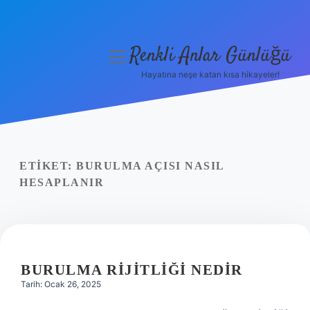
Renkli Anlar Günlüğü
menüyü
aç
Hayatına neşe katan kısa hikayeler!
Anasayfa
Gizlilik Politikası
Yasal Uyarı
ETIKET:
BURULMA AÇISI NASIL
HESAPLANIR
Hakkımızda
BURULMA RIJITLIĞI NEDIR
Tarih: Ocak 26, 2025