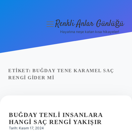
Renkli Anlar Günlüğü
menüyü
aç
Hayatına neşe katan kısa hikayeler!
Anasayfa
Gizlilik Politikası
Yasal Uyarı
ETIKET:
BUĞDAY TENE KARAMEL SAÇ
RENGI GIDER MI
Hakkımızda
BUĞDAY TENLI INSANLARA
HANGI SAÇ RENGI YAKIŞIR
Tarih: Kasım 17, 2024