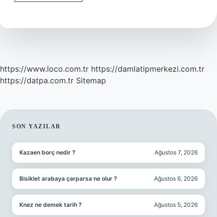
Tenli
Insanlara
Hangi
Saç
Rengi
Yakışır
https://www.loco.com.tr
https://damlatipmerkezi.com.tr
https://datpa.com.tr
Sitemap
SIDEBAR
SON YAZILAR
Kazaen borç nedir ?
Ağustos 7, 2026
Bisiklet arabaya çarparsa ne olur ?
Ağustos 6, 2026
Knez ne demek tarih ?
Ağustos 5, 2026