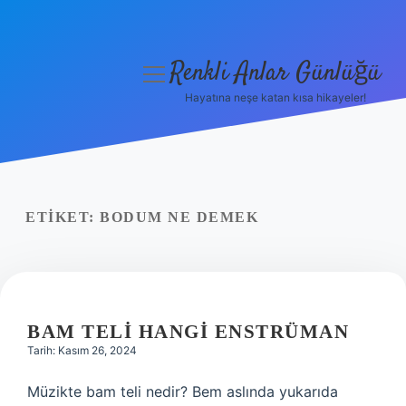
Renkli Anlar Günlüğü
menüyü
aç
Hayatına neşe katan kısa hikayeler!
Anasayfa
Gizlilik Politikası
Yasal Uyarı
ETIKET:
BODUM NE DEMEK
Hakkımızda
BAM TELI HANGI ENSTRÜMAN
Tarih: Kasım 26, 2024
Müzikte bam teli nedir? Bem aslında yukarıda