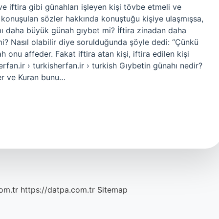
 iftira gibi günahları işleyen kişi tövbe etmeli ve
ak konuşulan sözler hakkında konuştuğu kişiye ulaşmışsa,
a mı daha büyük günah gıybet mi? İftira zinadan daha
mi? Nasıl olabilir diye sorulduğunda şöyle dedi: “Çünkü
nu affeder. Fakat iftira atan kişi, iftira edilen kişi
fan.ir › turkisherfan.ir › turkish Gıybetin günahı nedir?
der ve Kuran bunu…
om.tr
https://datpa.com.tr
Sitemap