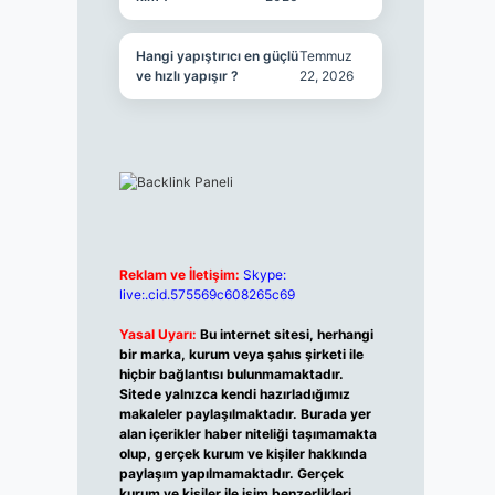
Hangi yapıştırıcı en güçlü
Temmuz
ve hızlı yapışır ?
22, 2026
Reklam ve İletişim:
Skype:
live:.cid.575569c608265c69
Yasal Uyarı:
Bu internet sitesi, herhangi
bir marka, kurum veya şahıs şirketi ile
hiçbir bağlantısı bulunmamaktadır.
Sitede yalnızca kendi hazırladığımız
makaleler paylaşılmaktadır. Burada yer
alan içerikler haber niteliği taşımamakta
olup, gerçek kurum ve kişiler hakkında
paylaşım yapılmamaktadır. Gerçek
kurum ve kişiler ile isim benzerlikleri