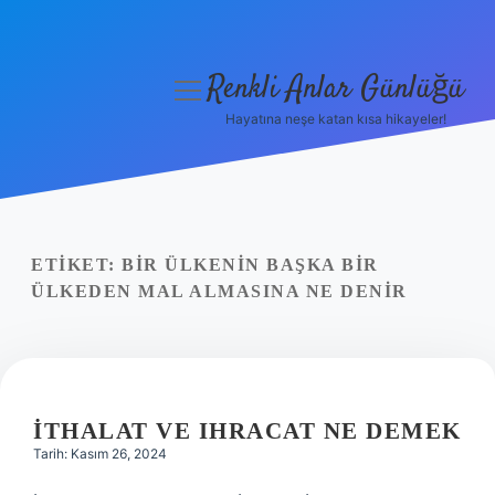
Renkli Anlar Günlüğü
menüyü
aç
Hayatına neşe katan kısa hikayeler!
Anasayfa
Gizlilik Politikası
Yasal Uyarı
ETIKET:
BIR ÜLKENIN BAŞKA BIR
ÜLKEDEN MAL ALMASINA NE DENIR
Hakkımızda
İTHALAT VE IHRACAT NE DEMEK
Tarih: Kasım 26, 2024