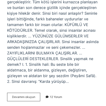
gerçekleştirir. Tüm kötü işlerini kurnazca planlayan
ve bunları son derece gizlilik içinde gerçekleştiren
kişiye hilekâr denir. Sinsi biri nasıl anlaşılır? Seninle
işleri bittiğinde, farklı bahaneler uydururlar ve
tamamen farklı bir insan olurlar. KÜFÜRLÜ VE
KÖTÜDÜRLER. Temel olarak, sinsi insanlar acınası
kişiliklerdir. … YÜZÜNÜZE GÜLÜMSERLER VE
ARKADAŞINIZDA ÇALIŞIRLAR. Sinsi insanlar aslında
senden hoşlanmazlar ve seni çekemezler. …
ZAYIFLIKLARINI BULMAYA ÇALIŞIRLAR. …
GÜÇLÜLERİ DESTEKLERLER. Sinsilik yapmak ne
demek? I. 1. Sinsilik hali: Bu seste bile bir
aldatmaca, bir aldanma, gizleyen, değiştiren,
gizleyen ve aldatan bir şey sezdim (Peyâmi Safâ).
2. Sinsi davranış: “Karda yürüyüp…
Sinsi
Devamını okuyun
12 Yorum
Bakmak
Ne