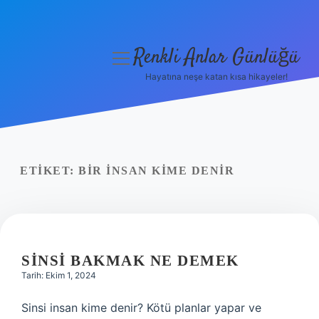
Renkli Anlar Günlüğü
menüyü
aç
Hayatına neşe katan kısa hikayeler!
Anasayfa
Gizlilik Politikası
Yasal Uyarı
ETIKET:
BIR INSAN KIME DENIR
Hakkımızda
SINSI BAKMAK NE DEMEK
Tarih: Ekim 1, 2024
Sinsi insan kime denir? Kötü planlar yapar ve