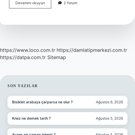
Bebeklerde
Devamını okuyun
2 Yorum
Cadı
Saati
Nedir
https://www.loco.com.tr
https://damlatipmerkezi.com.tr
https://datpa.com.tr
Sitemap
SIDEBAR
SON YAZILAR
Bisiklet arabaya çarparsa ne olur ?
Ağustos 6, 2026
Knez ne demek tarih ?
Ağustos 5, 2026
Avans ne zaman ödenir ?
Ağustos 4, 2026