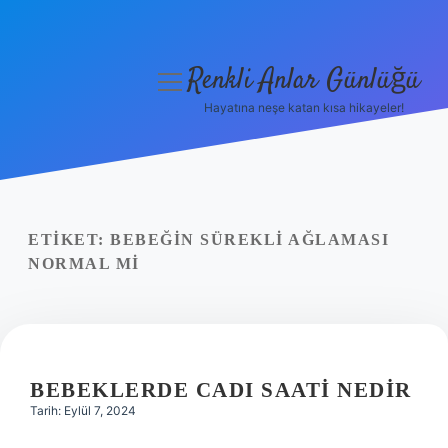
Renkli Anlar Günlüğü
menüyü
aç
Hayatına neşe katan kısa hikayeler!
Anasayfa
Gizlilik Politikası
Yasal Uyarı
ETIKET:
BEBEĞIN SÜREKLI AĞLAMASI
NORMAL MI
Hakkımızda
BEBEKLERDE CADI SAATI NEDIR
Tarih: Eylül 7, 2024