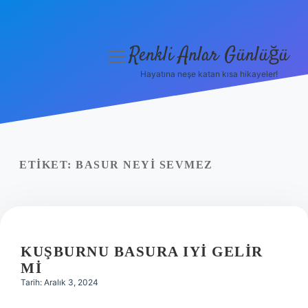
Renkli Anlar Günlüğü
menüyü
aç
Hayatına neşe katan kısa hikayeler!
Anasayfa
Gizlilik Politikası
Yasal Uyarı
ETIKET:
BASUR NEYI SEVMEZ
Hakkımızda
KUŞBURNU BASURA IYI GELIR
MI
Tarih: Aralık 3, 2024