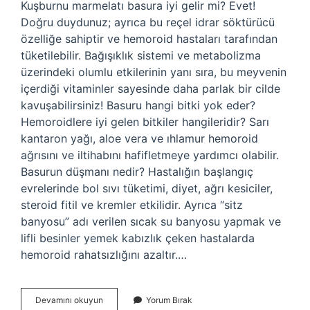
Kuşburnu marmelatı basura iyi gelir mi? Evet!
Doğru duydunuz; ayrıca bu reçel idrar söktürücü
özelliğe sahiptir ve hemoroid hastaları tarafından
tüketilebilir. Bağışıklık sistemi ve metabolizma
üzerindeki olumlu etkilerinin yanı sıra, bu meyvenin
içerdiği vitaminler sayesinde daha parlak bir cilde
kavuşabilirsiniz! Basuru hangi bitki yok eder?
Hemoroidlere iyi gelen bitkiler hangileridir? Sarı
kantaron yağı, aloe vera ve ıhlamur hemoroid
ağrısını ve iltihabını hafifletmeye yardımcı olabilir.
Basurun düşmanı nedir? Hastalığın başlangıç ​​
evrelerinde bol sıvı tüketimi, diyet, ağrı kesiciler,
steroid fitil ve kremler etkilidir. Ayrıca “sitz
banyosu” adı verilen sıcak su banyosu yapmak ve
lifli besinler yemek kabızlık çeken hastalarda
hemoroid rahatsızlığını azaltır.…
Kuşburnu
Devamını okuyun
Yorum Bırak