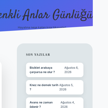
enkli Anlar Günlüğü
Hayatına neşe katan kısa hikayeler!
vdcasino güncel gi
SIDEBAR
SON YAZILAR
Bisiklet arabaya
Ağustos 6,
çarparsa ne olur ?
2026
Knez ne demek tarih
Ağustos 5,
?
2026
Avans ne zaman
Ağustos 4,
ödenir ?
2026