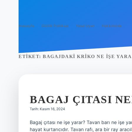
Anasayfa
Gizlilik Politikası
Yasal Uyarı
Hakkımızda
ETIKET:
BAGAJDAKI KRIKO NE IŞE YAR
BAGAJ ÇITASI N
Tarih: Kasım 16, 2024
Bagaj çıtası ne işe yarar? Tavan barı ne işe yar
hayat kurtarıcıdır. Tavan rafı, ara bir ray aracı