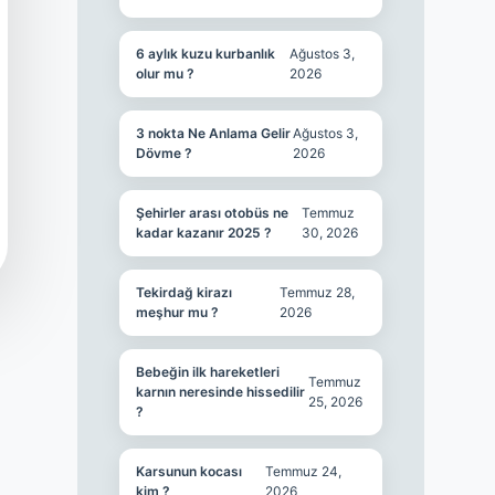
6 aylık kuzu kurbanlık
Ağustos 3,
olur mu ?
2026
3 nokta Ne Anlama Gelir
Ağustos 3,
Dövme ?
2026
Şehirler arası otobüs ne
Temmuz
kadar kazanır 2025 ?
30, 2026
Tekirdağ kirazı
Temmuz 28,
meşhur mu ?
2026
Bebeğin ilk hareketleri
Temmuz
karnın neresinde hissedilir
25, 2026
?
Karsunun kocası
Temmuz 24,
kim ?
2026