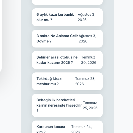
6 aylık kuzu kurbanlık
Ağustos 3,
olur mu ?
2026
3 nokta Ne Anlama Gelir
Ağustos 3,
Dövme ?
2026
Şehirler arası otobüs ne
Temmuz
kadar kazanır 2025 ?
30, 2026
Tekirdağ kirazı
Temmuz 28,
meşhur mu ?
2026
Bebeğin ilk hareketleri
Temmuz
karnın neresinde hissedilir
25, 2026
?
Karsunun kocası
Temmuz 24,
kim ?
2026