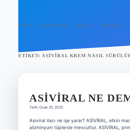
Anasayfa
Gizlilik Politikası
Yasal Uyarı
Hakkımızda
ETIKET:
ASIVIRAL KREM NASIL SÜRÜLÜ
ASIVIRAL NE DE
Tarih: Ocak 25, 2025
Asiviral ilacı ne işe yarar? ASİVİRAL, etkin mad
alüminyum tüplerde mevcuttur. ASİVİRAL, prime