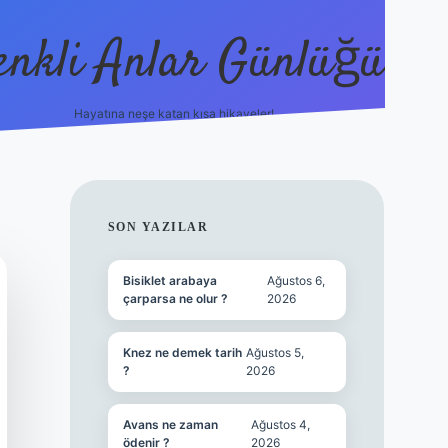
enkli Anlar Günlüğü
Hayatına neşe katan kısa hikayeler!
vdcasino güncel gi
SIDEBAR
SON YAZILAR
Bisiklet arabaya
Ağustos 6,
çarparsa ne olur ?
2026
Knez ne demek tarih
Ağustos 5,
?
2026
Avans ne zaman
Ağustos 4,
ödenir ?
2026