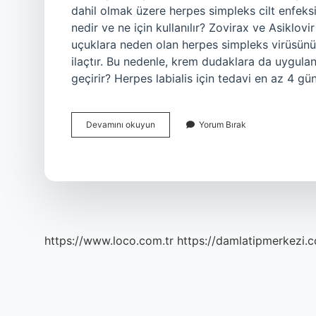
dahil olmak üzere herpes simpleks cilt enfeksiy
nedir ve ne için kullanılır? Zovirax ve Asiklov
uçuklara neden olan herpes simpleks virüsünün
ilaçtır. Bu nedenle, krem ​​dudaklara da uygula
geçirir? Herpes labialis için tedavi en az 4 gü
Asiviral
Devamını okuyun
Yorum Bırak
Ne
Demek
https://www.loco.com.tr
https://damlatipmerkezi.c