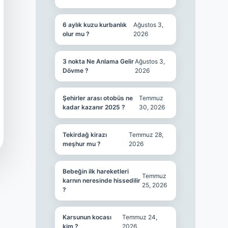
6 aylık kuzu kurbanlık
Ağustos 3,
olur mu ?
2026
3 nokta Ne Anlama Gelir
Ağustos 3,
Dövme ?
2026
Şehirler arası otobüs ne
Temmuz
kadar kazanır 2025 ?
30, 2026
Tekirdağ kirazı
Temmuz 28,
meşhur mu ?
2026
Bebeğin ilk hareketleri
Temmuz
karnın neresinde hissedilir
25, 2026
?
Karsunun kocası
Temmuz 24,
kim ?
2026