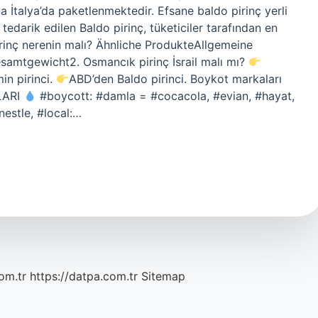
na İtalya’da paketlenmektedir. Efsane baldo pirinç yerli
edarik edilen Baldo pirinç, tüketiciler tarafından en
pirinç nerenin malı? Ähnliche ProdukteAllgemeine
mtgewicht2. Osmancık pirinç İsrail malı mı?
n pirinci.
ABD’den Baldo pirinci. Boykot markaları
LARI
#boycott: #damla = #cocacola, #evian, #hayat,
nestle, #local:…
om.tr
https://datpa.com.tr
Sitemap