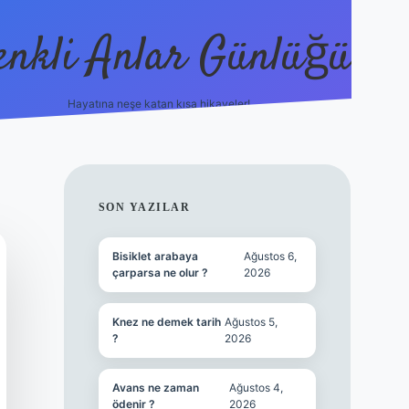
enkli Anlar Günlüğü
Hayatına neşe katan kısa hikayeler!
vdcasino güncel gi
SIDEBAR
SON YAZILAR
Bisiklet arabaya
Ağustos 6,
çarparsa ne olur ?
2026
Knez ne demek tarih
Ağustos 5,
?
2026
Avans ne zaman
Ağustos 4,
ödenir ?
2026