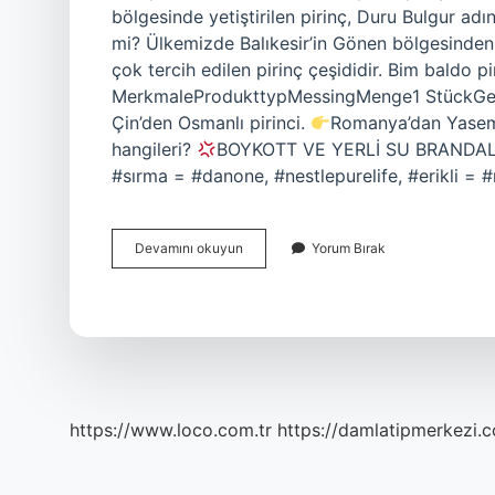
bölgesinde yetiştirilen pirinç, Duru Bulgur adı
mi? Ülkemizde Balıkesir’in Gönen bölgesinden t
çok tercih edilen pirinç çeşididir. Bim baldo 
MerkmaleProdukttypMessingMenge1 StückGesa
Çin’den Osmanlı pirinci.
Romanya’dan Yasemi
hangileri?
BOYKOTT VE YERLİ SU BRANDA
#sırma = #danone, #nestlepurelife, #erikli = #
Baldo
Devamını okuyun
Yorum Bırak
Pirinç
Israil
Malı
Mı
https://www.loco.com.tr
https://damlatipmerkezi.c