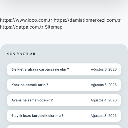
Ne
Kadar
https://www.loco.com.tr
https://damlatipmerkezi.com.tr
https://datpa.com.tr
Sitemap
SIDEBAR
SON YAZILAR
Bisiklet arabaya çarparsa ne olur ?
Ağustos 6, 2026
Knez ne demek tarih ?
Ağustos 5, 2026
Avans ne zaman ödenir ?
Ağustos 4, 2026
6 aylık kuzu kurbanlık olur mu ?
Ağustos 3, 2026