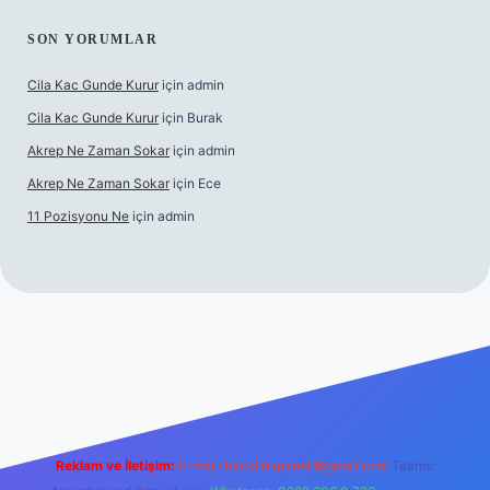
SON YORUMLAR
Cila Kac Gunde Kurur
için
admin
Cila Kac Gunde Kurur
için
Burak
Akrep Ne Zaman Sokar
için
admin
Akrep Ne Zaman Sokar
için
Ece
11 Pozisyonu Ne
için
admin
güncel giriş
Reklam ve İletişim:
E-mail:
backlinkpaneli@gmail.com
Teams: