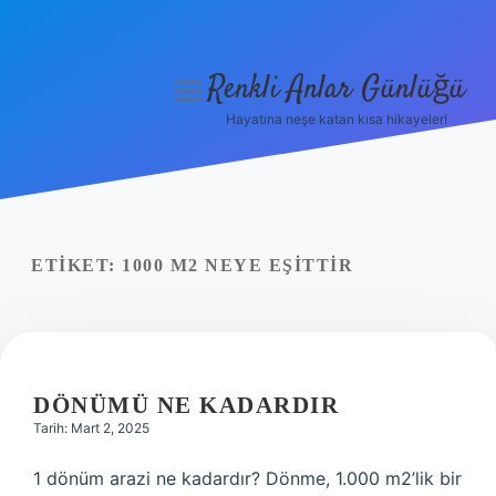
Renkli Anlar Günlüğü
menüyü
aç
Hayatına neşe katan kısa hikayeler!
Anasayfa
Gizlilik Politikası
Yasal Uyarı
ETIKET:
1000 M2 NEYE EŞITTIR
Hakkımızda
DÖNÜMÜ NE KADARDIR
Tarih: Mart 2, 2025
1 dönüm arazi ne kadardır? Dönme, 1.000 m2’lik bir