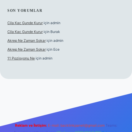
SON YORUMLAR
Cila Kac Gunde Kurur
için
admin
Cila Kac Gunde Kurur
için
Burak
Akrep Ne Zaman Sokar
için
admin
Akrep Ne Zaman Sokar
için
Ece
11 Pozisyonu Ne
için
admin
 güncel giriş
Reklam ve İletişim:
E-mail:
backlinkpaneli@gmail.com
Teams: