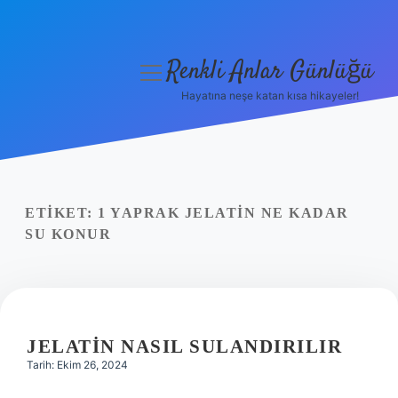
Renkli Anlar Günlüğü
menüyü
aç
Hayatına neşe katan kısa hikayeler!
Anasayfa
Gizlilik Politikası
Yasal Uyarı
ETIKET:
1 YAPRAK JELATIN NE KADAR
SU KONUR
Hakkımızda
JELATIN NASIL SULANDIRILIR
Tarih: Ekim 26, 2024