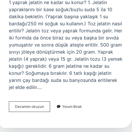
1 yaprak jelatin ne kadar su konur? 1. Jelatin
yapraklarını bir kase soğuk/buzlu suda 5 ila 10
dakika bekletin. (Yaprak başına yaklaşık 1 su
bardağı/250 ml soğuk su kullanın.) Toz jelatin nasıl
eritilir? Jelatin toz veya yaprak formunda gelir. Her
iki formda da önce biraz su veya başka bir sıvıda
yumuşatılır ve sonra düşük ateşte eritilir. 500 gram
sıvıyı jöleye dönüştürmek için 20 gram. Yaprak
jelatin (4 yaprak) veya 15 gr. Jelatin tozu (3 yemek
kaşığı) gereklidir. 6 gram jelatine ne kadar su
konur? Soğumaya bırakılır. 6 tatlı kaşığı jelatin
yarım çay bardağı suda su banyosunda eritilerek
jel elde edilir.…
Jelatin
Devamını okuyun
Yorum Bırak
Nasıl
Sulandırılır