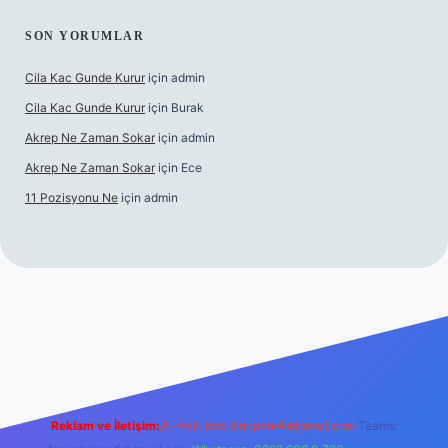
SON YORUMLAR
Cila Kac Gunde Kurur
için
admin
Cila Kac Gunde Kurur
için
Burak
Akrep Ne Zaman Sokar
için
admin
Akrep Ne Zaman Sokar
için
Ece
11 Pozisyonu Ne
için
admin
 güncel giriş
Reklam ve İletişim:
E-mail:
backlinkpaneli@gmail.com
Teams: