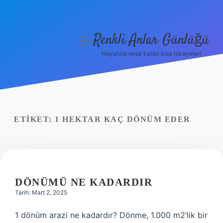
Renkli Anlar Günlüğü
menüyü
aç
Hayatına neşe katan kısa hikayeler!
Anasayfa
Gizlilik Politikası
Yasal Uyarı
ETIKET:
1 HEKTAR KAÇ DÖNÜM EDER
Hakkımızda
DÖNÜMÜ NE KADARDIR
Tarih: Mart 2, 2025
1 dönüm arazi ne kadardır? Dönme, 1.000 m2’lik bir