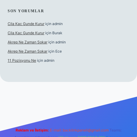
SON YORUMLAR
Cila Kac Gunde Kurur
için
admin
Cila Kac Gunde Kurur
için
Burak
Akrep Ne Zaman Sokar
için
admin
Akrep Ne Zaman Sokar
için
Ece
11 Pozisyonu Ne
için
admin
güncel giriş
Reklam ve İletişim:
E-mail:
backlinkpaneli@gmail.com
Teams: