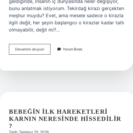
geldiğinde, insanın iç dünyasında neler değişiyor,
bunu anlatmak istiyorum. Tekirdağ kirazı gerçekten
meşhur muydu? Evet, ama mesele sadece o kirazla
ilgili değil, her şeyin başlangıcı o kirazlar kadar tatlı
olmayabilir, değil mi?…
Tekirdağ
Devamını okuyun
Yorum Bırak
kirazı
meşhur
mu
?
BEBEĞIN ILK HAREKETLERI
KARNIN NERESINDE HISSEDILIR
?
Tarih: Temmuz 25, 2026