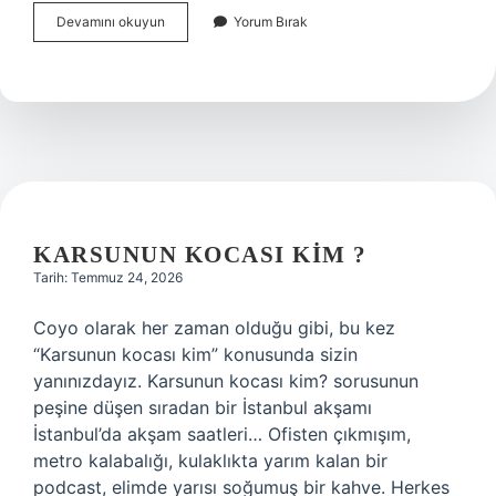
Bebeğin
Devamını okuyun
Yorum Bırak
ilk
hareketleri
karnın
neresinde
hissedilir
?
KARSUNUN KOCASI KIM ?
Tarih: Temmuz 24, 2026
Coyo olarak her zaman olduğu gibi, bu kez
“Karsunun kocası kim” konusunda sizin
yanınızdayız. Karsunun kocası kim? sorusunun
peşine düşen sıradan bir İstanbul akşamı
İstanbul’da akşam saatleri… Ofisten çıkmışım,
metro kalabalığı, kulaklıkta yarım kalan bir
podcast, elimde yarısı soğumuş bir kahve. Herkes