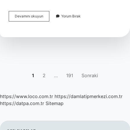
Hangi
Devamını okuyun
Yorum Bırak
yapıştırıcı
en
güçlü
ve
hızlı
yapışır
?
YAZI
1
2
…
191
Sonraki
SAYFALAMASI
https://www.loco.com.tr
https://damlatipmerkezi.com.tr
https://datpa.com.tr
Sitemap