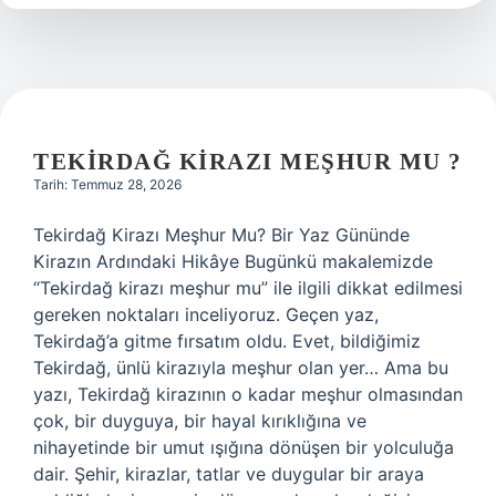
kadar
kazanır
2025
?
TEKIRDAĞ KIRAZI MEŞHUR MU ?
Tarih: Temmuz 28, 2026
Tekirdağ Kirazı Meşhur Mu? Bir Yaz Gününde
Kirazın Ardındaki Hikâye Bugünkü makalemizde
“Tekirdağ kirazı meşhur mu” ile ilgili dikkat edilmesi
gereken noktaları inceliyoruz. Geçen yaz,
Tekirdağ’a gitme fırsatım oldu. Evet, bildiğimiz
Tekirdağ, ünlü kirazıyla meşhur olan yer… Ama bu
yazı, Tekirdağ kirazının o kadar meşhur olmasından
çok, bir duyguya, bir hayal kırıklığına ve
nihayetinde bir umut ışığına dönüşen bir yolculuğa
dair. Şehir, kirazlar, tatlar ve duygular bir araya