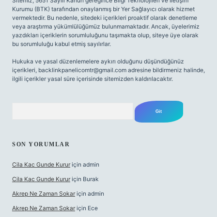
Sitemiz, 5651 Sayılı Kanun gereğince Bilgi Teknolojileri ve İletişim
Kurumu (BTK) tarafından onaylanmış bir Yer Sağlayıcı olarak hizmet
vermektedir. Bu nedenle, sitedeki içerikleri proaktif olarak denetleme
veya araştırma yükümlülüğümüz bulunmamaktadır. Ancak, üyelerimiz
yazdıkları içeriklerin sorumluluğunu taşımakta olup, siteye üye olarak
bu sorumluluğu kabul etmiş sayılırlar.
Hukuka ve yasal düzenlemelere aykırı olduğunu düşündüğünüz
içerikleri,
backlinkpanelicomtr@gmail.com
adresine bildirmeniz halinde,
ilgili içerikler yasal süre içerisinde sitemizden kaldırılacaktır.
Arama
SON YORUMLAR
Cila Kac Gunde Kurur
için
admin
Cila Kac Gunde Kurur
için
Burak
Akrep Ne Zaman Sokar
için
admin
Akrep Ne Zaman Sokar
için
Ece