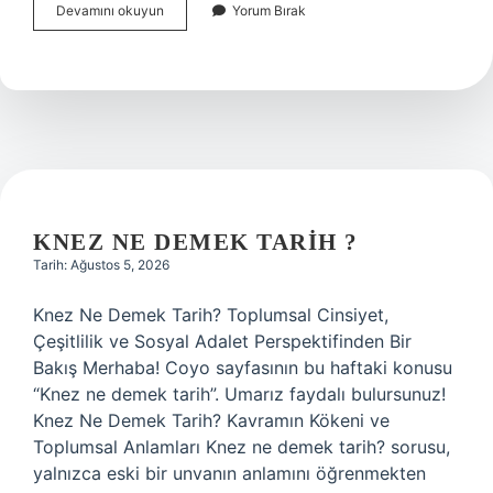
Bisiklet
Devamını okuyun
Yorum Bırak
arabaya
çarparsa
ne
olur
?
KNEZ NE DEMEK TARIH ?
Tarih: Ağustos 5, 2026
Knez Ne Demek Tarih? Toplumsal Cinsiyet,
Çeşitlilik ve Sosyal Adalet Perspektifinden Bir
Bakış Merhaba! Coyo sayfasının bu haftaki konusu
“Knez ne demek tarih”. Umarız faydalı bulursunuz!
Knez Ne Demek Tarih? Kavramın Kökeni ve
Toplumsal Anlamları Knez ne demek tarih? sorusu,
yalnızca eski bir unvanın anlamını öğrenmekten