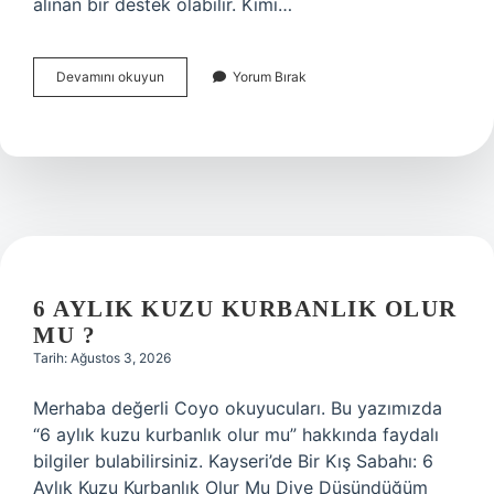
alınan bir destek olabilir. Kimi…
Avans
Devamını okuyun
Yorum Bırak
ne
zaman
ödenir
?
6 AYLIK KUZU KURBANLIK OLUR
MU ?
Tarih: Ağustos 3, 2026
Merhaba değerli Coyo okuyucuları. Bu yazımızda
“6 aylık kuzu kurbanlık olur mu” hakkında faydalı
bilgiler bulabilirsiniz. Kayseri’de Bir Kış Sabahı: 6
Aylık Kuzu Kurbanlık Olur Mu Diye Düşündüğüm