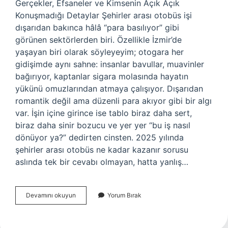
Gerçekler, Efsaneler ve Kimsenin Açık Açık
Konuşmadığı Detaylar Şehirler arası otobüs işi
dışarıdan bakınca hâlâ “para basılıyor” gibi
görünen sektörlerden biri. Özellikle İzmir’de
yaşayan biri olarak söyleyeyim; otogara her
gidişimde aynı sahne: insanlar bavullar, muavinler
bağırıyor, kaptanlar sigara molasında hayatın
yükünü omuzlarından atmaya çalışıyor. Dışarıdan
romantik değil ama düzenli para akıyor gibi bir algı
var. İşin içine girince ise tablo biraz daha sert,
biraz daha sinir bozucu ve yer yer “bu iş nasıl
dönüyor ya?” dedirten cinsten. 2025 yılında
şehirler arası otobüs ne kadar kazanır sorusu
aslında tek bir cevabı olmayan, hatta yanlış…
Şehirler
Devamını okuyun
Yorum Bırak
arası
otobüs
ne