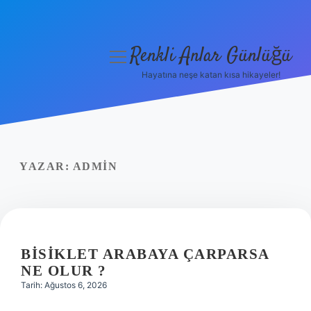
Renkli Anlar Günlüğü
menüyü
aç
Hayatına neşe katan kısa hikayeler!
Anasayfa
Gizlilik Politikası
Yasal Uyarı
YAZAR:
ADMIN
Hakkımızda
BISIKLET ARABAYA ÇARPARSA
NE OLUR ?
Tarih: Ağustos 6, 2026