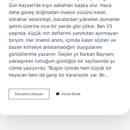
Gün Kayseri’de kışın sabahları başka olur. Hava
daha güneş doğmadan insanın yüzünü keser,
sokaklar sessizleşir, bacalardan yükselen dumanlar
şehrin üzerine ince bir perde gibi çöker. Ben 25
yaşında, küçük not defterimi yanımdan ayırmayan
biriyim. Her önemli anımı, içimde kalan sözleri ve
bazen kimseye anlatamadığım duygularımı
günlüklerime yazarım. Geçen yıl Kurban Bayramı
yaklaşırken tuttuğum günlüğün bir sayfasında şu
cümle yazıyordu: “Bugün içimde hem büyük bir
heyecan hem de garip bir kararsızlık var. Bir…
6
Devamını okuyun
Yorum Bırak
aylık
kuzu
kurbanlık
olur
mu
?